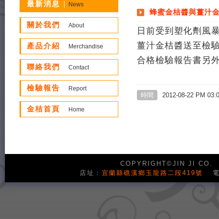
最新消息
News
蜂蜜金桔醬與薑汁
關於我們
About
日前受到塑化劑風
薑汁金桔醬送至檢
產品介紹
Merchandise
合格檢驗報告書另
聯絡我們
Contact
檢驗報告
Report
時間
2012-08-22 PM 03:
金桔首頁
Home
COPYRIGHT©JIN JI CO.
店址：
宜蘭縣礁溪鄉玉龍路二段419號
電