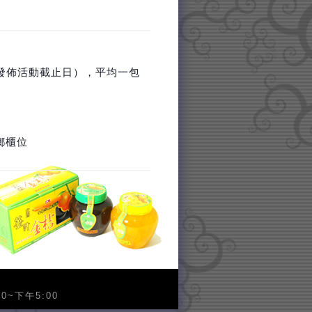
發佈活動截止日），平均一包
故鄉櫃位
腦
0~下午5:00