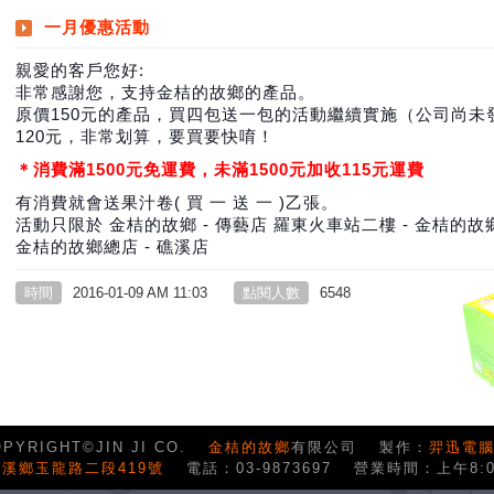
一月優惠活動
親愛的客戶您好:
非常感謝您，支持金桔的故鄉的產品。
原價150元的產品，買四包送一包的活動繼續實施（公司尚未
120元，非常划算，要買要快唷！
＊消費滿1500元免運費，未滿1500元加收115元運費
有消費就會送果汁卷( 買 一 送 一 )乙張。
活動只限於 金桔的故鄉 - 傳藝店 羅東火車站二樓 - 金桔的
金桔的故鄉總店 - 礁溪店
時間
2016-01-09 AM 11:03
點閱人數
6548
PYRIGHT©JIN JI CO.
金桔的故鄉
有限公司
製作：
羿迅電
溪鄉玉龍路二段419號
電話：03-9873697
營業時間：上午8:0